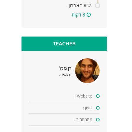
שיעור אחרון...
3 דקות
TEACHER
רן מגל
תפקיד :
Website :
נסיון :
מתמחה ב :