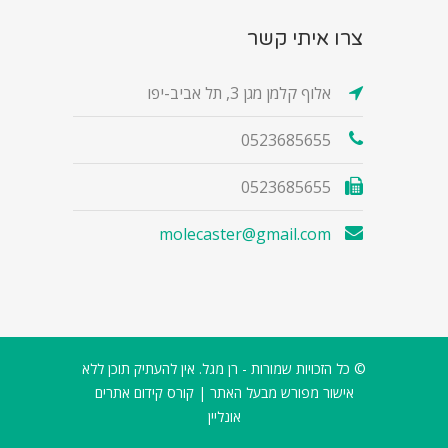
צרו איתי קשר
אלוף קלמן מגן 3, תל אביב-יפו
0523685655
0523685655
molecaster@gmail.com
© כל הזכויות שמורות - רן מגל. אין להעתיק תוכן ללא
אישור מפורש מבעל האתר |
קורס קידום אתרים
אונליין