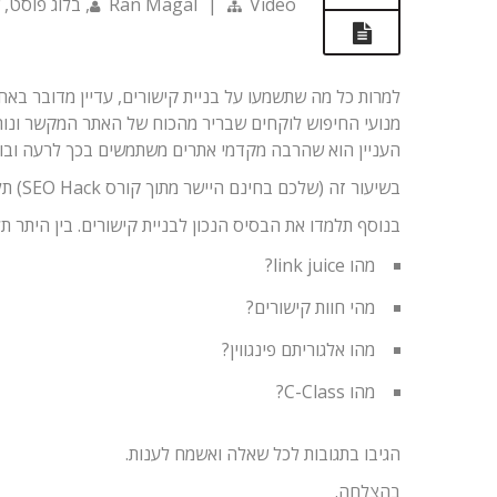
Video
|
Ran Magal
,
בלוג פוסט
,
למרות כל מה שתשמעו על בניית קישורים, עדיין מדובר בא
מנועי החיפוש לוקחים שבריר מהכוח של האתר המקשר ונות
העניין הוא שהרבה מקדמי אתרים משתמשים בכך לרעה ובוני
בשיעור זה (שלכם בחינם היישר מתוך קורס SEO Hack) תלמדו את הבסיס לבניית קישורים נכונה.
בנוסף תלמדו את הבסיס הנכון לבניית קישורים. בין היתר תל
מהו link juice?
מהי חוות קישורים?
מהו אלגוריתם פינגווין?
מהו C-Class?
הגיבו בתגובות לכל שאלה ואשמח לענות.
בהצלחה.