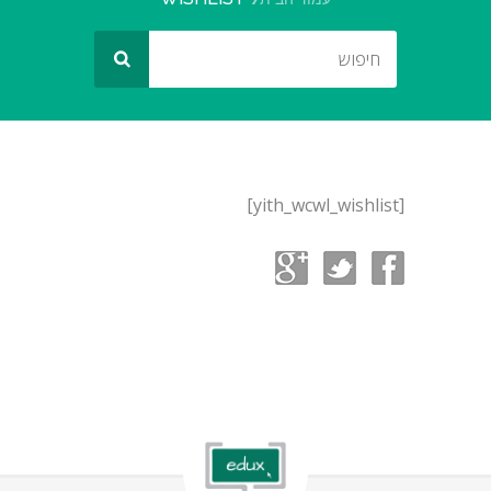
[yith_wcwl_wishlist]