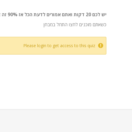
יש לכם 20 דקות ואתם אמורים לדעת הכל אז 90% זה ציון עובר. מותר לקחת את הבוחן פעם אחת נוספת אז היו מרוכזים.
כשאתם מוכנים לחצו התחל במבחן
Please login to get access to this quiz