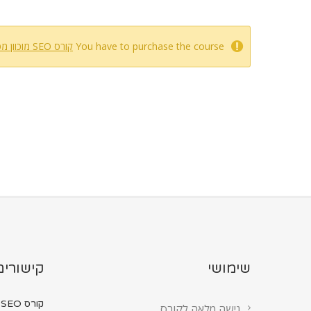
You have to purchase the course
קורס SEO מוכוון מטרה
שימושי
קישורים
קורס SEO מ...
גישה מלאה לקורס