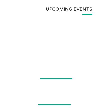
UPCOMING EVENTS
3000
Learners Educated
432
Categories Listed