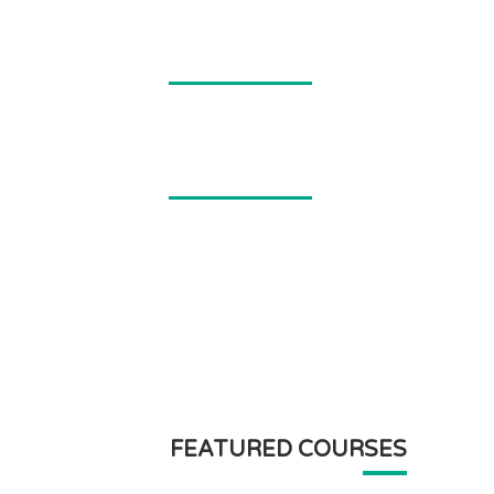
9834
Languages Available
934
Courses Available
FEATURED COURSES