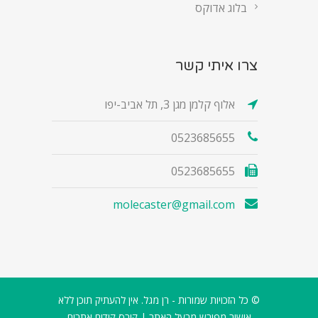
בלוג אדוקס
צרו איתי קשר
אלוף קלמן מגן 3, תל אביב-יפו
0523685655
0523685655
molecaster@gmail.com
© כל הזכויות שמורות - רן מגל. אין להעתיק תוכן ללא
אישור מפורש מבעל האתר |
קורס קידום אתרים