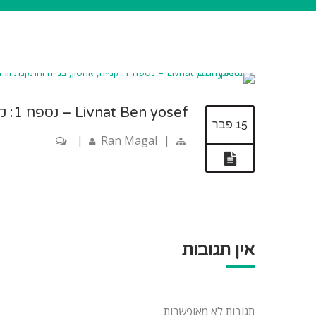
Livnat Ben yosef – נספח 1: קנייה, אחסון, בנייה והתקנת וורדפרס (Manual Complete)
15 פבר
|
Ran Magal
|
אין תגובות
תגובות לא מאופשרות