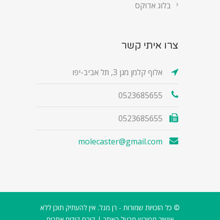
בלוג אדוקס
צרו איתי קשר
אלוף קלמן מגן 3, תל אביב-יפו
0523685655
0523685655
molecaster@gmail.com
© כל הזכויות שמורות - רן מגל. אין להעתיק תוכן ללא
אישור מפורש מבעל האתר |
קורס קידום אתרים