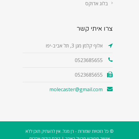
בלוג אדוקס
צרו איתי קשר
אלוף קלמן מגן 3, תל אביב-יפו
0523685655
0523685655
molecaster@gmail.com
© כל הזכויות שמורות - רן מגל. אין להעתיק תוכן ללא
אישור מפורש מבעל האתר |
קורס קידום אתרים