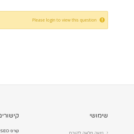
Please login to view this question
שימושי
קישורים
קורס SEO מ...
גישה מלאה לקורס