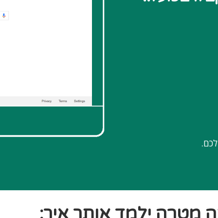
כם.
ה מטרה ילמד אותך איך