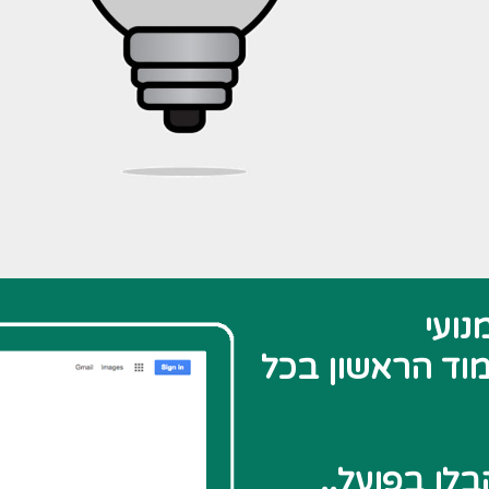
נועי
וד הראשון בכל
לו בפועל..